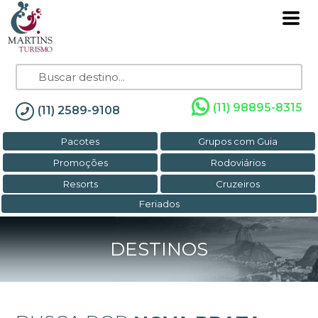
(11) 98895-8315
(11) 2589-9108
Pacotes
Grupos com Guia
Promoções
Rodoviários
Resorts
Cruzeiros
Feriados
DESTINOS